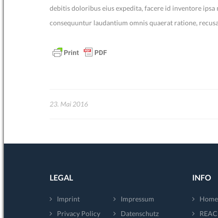
debitis doloribus eius expedita, facere id inventore i
consequuntur laudantium omnis quaerat ratione, recusan
23. Mai 2016
LEGAL
INFO
Imprint
Impressum
Home
Privacy Policy
Datenschutz
REAC