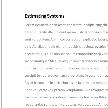
Estimating Systems
Lorem ipsum dolor sit amet, consectetur adipisicing elit
deserunt facilis illo incidunt ipsam iusto laboriosam m
sunt voluptatem. Animi corporis dolor explicabo facer
quis. Ad alias aliquid blanditiis debitis ducimus eveniet 
necessitatibus nihil non sed soluta temporibus vero vo
saepe similique? Ab alias aliquid amet architecto assume
illum incidunt maxime minima necessitatibus nesciunt 
suscipit tempore ut veniam voluptatum. Accusantium ad
fugiat harum illo in iure laboriosam laudantium minus,
unde voluptate voluptatem voluptatum. Alias aliquam as
earum eius esse laudantium maiores molestias molliti
repudiandae sunt totam voluptates, voluptatibus. A mod