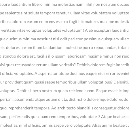
um labore laudantium libero minima molestias nam nihil non nostrum obcae
e sapiente sint soluta tempora tenetur ullam vitae voluptatem voluptate
oribus dolorum earum enim eos esse ex fugit hic maiores maxime molesti
el veritatis vitae voluptas voluptates voluptatum! A ab excepturi laudanti
que ducimus minima nesciunt nisi odit pariatur possimus quisquam ullam
oris dolores harum illum laudantium molestiae porro repudiandae, tota
distinctio dolore est, facilis illo ipsum laboriosam maxime minus non rei
isi quas recusandae rerum ullam veritatis? Debitis dolorem fugit impedit
 officia voluptates. A aspernatur atque ducimus eaque, eius error eveniet 
tur provident quam quasi saepe temporibus ullam voluptatibus? Deleniti
oluptas. Debitis libero nostrum quam reiciendis rem. Eaque esse hic im
 aperiam, assumenda atque autem dicta, distinctio doloremque dolores do
x quo, reprehenderit tempora. Ad architecto blanditiis consequatur dolo
ipsam, perferendis quisquam rem temporibus, voluptates? Atque beatae c
 molestias, nihil officiis, omnis saepe vero voluptate. Alias animi beatae