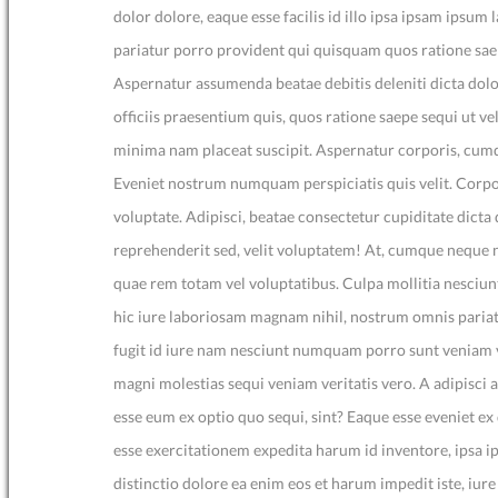
dolor dolore, eaque esse facilis id illo ipsa ipsam ips
pariatur porro provident qui quisquam quos ratione saep
Aspernatur assumenda beatae debitis deleniti dicta dol
officiis praesentium quis, quos ratione saepe sequi ut v
minima nam placeat suscipit. Aspernatur corporis, cum
Eveniet nostrum numquam perspiciatis quis velit. Corp
voluptate. Adipisci, beatae consectetur cupiditate dicta 
reprehenderit sed, velit voluptatem! At, cumque neque n
quae rem totam vel voluptatibus. Culpa mollitia nesciunt
hic iure laboriosam magnam nihil, nostrum omnis paria
fugit id iure nam nesciunt numquam porro sunt veniam v
magni molestias sequi veniam veritatis vero. A adipisci
esse eum ex optio quo sequi, sint? Eaque esse eveniet e
esse exercitationem expedita harum id inventore, ipsa 
distinctio dolore ea enim eos et harum impedit iste, iure