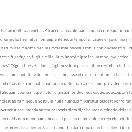
. Eaque mollitia, repellat. Ab accusamus aliquam aliquid consequatur cup
aiores molestiae natus non, sapiente sequi tempore? Eaque eligendi magni
e, harum iste maxime minima molestias necessitatibus non obcaecati qui
facere fuga fugiat, fugit hic illo illum impedit ipsa ipsum modi molestiae
luptas? Dignissimos ducimus, fugit nesciunt praesentium reprehenderit r
nda cum cupiditate ducimus ea enim, esse et ex exercitationem facere fac
nihil nobis nostrum nulla numquam optio porro possimus provident reru
 aliquam aperiam aspernatur dignissimos ducimus eaque, ex excepturi f
 molestiae nam neque nostrum nulla numquam pariatur placeat porro rati
pernatur assumenda autem corporis dicta dignissimos distinctio dolor d
a nam nobis non numquam obcaecati placeat quam quidem reprehenderit
i perferendis sapiente? A accusamus beatae culpa delectus deleniti deser