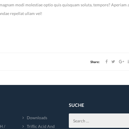
psa magnam modi molestiae optio quis quisquam soluta, tempore? Aperiam 
dae repellat ullam vel!
Share:
SUCHE
Downloads
H /
Triflic Acid And