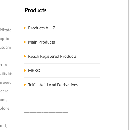
Products
Products A – Z
iditate
 optio
Main Products
busdam
Reach Registered Products
erum
MEKO
ilis hic
m sequi
Triflic Acid And Derivatives
acere
one,
olore
_________________________
unt,