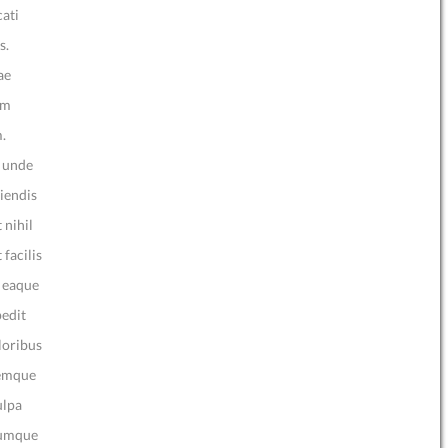
cati
s.
ae
um
.
m unde
ciendis
 nihil
facilis
, eaque
pedit
loribus
remque
ulpa
 cumque